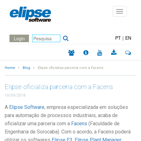
Toggle
navigation
PT
|
EN
Login
Home
Blog
Elipse oficializa parceria com a Facens
Elipse oficializa parceria com a Facens
10/09/2018
A
Elipse Software
, empresa especializada em soluções
para automação de processos industriais, acaba de
oficializar uma parceria com a
Facens
(Faculdade de
Engenharia de Sorocaba). Com o acordo, a Facens poderá
utilizar os softwares
Elipse E3
,
Elipse Plant Manager