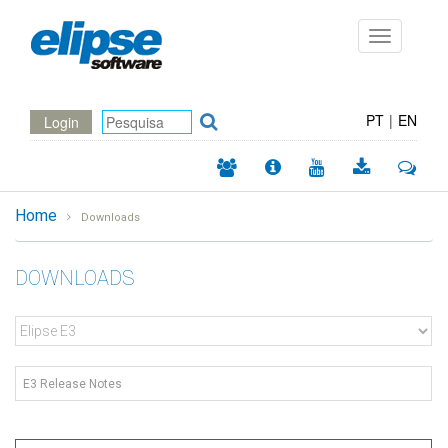
Toggle
navigation
PT
|
EN
Login
Home
Downloads
DOWNLOADS