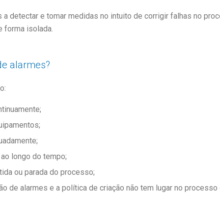
 detectar e tomar medidas no intuito de corrigir falhas no pro
e forma isolada.
de alarmes?
o:
ntinuamente;
uipamentos;
uadamente;
ao longo do tempo;
ida ou parada do processo;
ção de alarmes e a política de criação não tem lugar no process