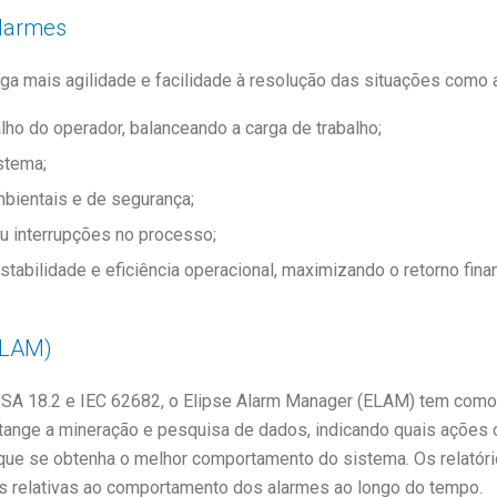
alarmes
a mais agilidade e facilidade à resolução das situações como a
lho do operador, balanceando a carga de trabalho;
stema;
bientais e de segurança;
ou interrupções no processo;
stabilidade e eficiência operacional, maximizando o retorno finan
ELAM)
A 18.2 e IEC 62682, o Elipse Alarm Manager (ELAM) tem como o
 tange a mineração e pesquisa de dados, indicando quais ações 
 que se obtenha o melhor comportamento do sistema. Os relató
es relativas ao comportamento dos alarmes ao longo do tempo.