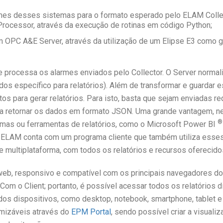
rmes desses sistemas para o formato esperado pelo ELAM Collec
rocessor, através da execução de rotinas em código Python;
m OPC A&E Server, através da utilização de um Elipse E3 como g
 processa os alarmes enviados pelo Collector. O Server normal
s específico para relatórios). Além de transformar e guardar 
s para gerar relatórios. Para isto, basta que sejam enviadas 
a retornar os dados em formato JSON. Uma grande vantagem, nes
®
emas ou ferramentas de relatórios, como o Microsoft Power BI
o ELAM conta com um programa cliente que também utiliza ess
 e multiplataforma, com todos os relatórios e recursos oferecido
eb, responsivo e compatível com os principais navegadores d
Com o Client; portanto, é possível acessar todos os relatórios 
ados dispositivos, como desktop, notebook, smartphone, tablet e
mizáveis através do
EPM Portal
, sendo possível criar a visual