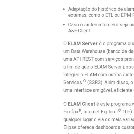
Adaptação do histórico de ala
externas, como o ETL ou EPM P
Caso o sistema terceiro seja u
A&E Client.
O
ELAM
Server
é o programa que
um Data Warehouse (banco de dado
uma API REST com serviços pronto
a fim de que o ELAM Server poss
integrar o ELAM com outros sist
®
Services
(SSRS). Além disso, 
uma interface amigável, eficiente
O
ELAM
Client
é este programa w
®
®
Firefox
, Internet Explorer
10+). 
qualquer lugar e via os mais vari
Elipse oferece dashboards custo