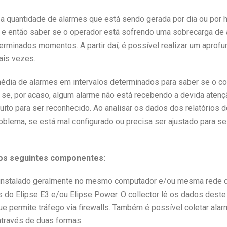
 a quantidade de alarmes que está sendo gerada por dia ou por 
 e então saber se o operador está sofrendo uma sobrecarga d
minados momentos. A partir daí, é possível realizar um aprofund
ais vezes.
média de alarmes em intervalos determinados para saber se o c
se, por acaso, algum alarme não está recebendo a devida atenção
to para ser reconhecido. Ao analisar os dados dos relatórios do
lema, se está mal configurado ou precisa ser ajustado para se
os seguintes componentes:
instalado geralmente no mesmo computador e/ou mesma rede 
do Elipse E3 e/ou Elipse Power. O collector lê os dados deste
e permite tráfego via firewalls. Também é possível coletar al
através de duas formas: