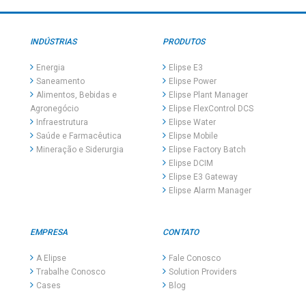
INDÚSTRIAS
PRODUTOS
Energia
Elipse E3
Saneamento
Elipse Power
Alimentos, Bebidas e
Elipse Plant Manager
Agronegócio
Elipse FlexControl DCS
Infraestrutura
Elipse Water
Saúde e Farmacêutica
Elipse Mobile
Mineração e Siderurgia
Elipse Factory Batch
Elipse DCIM
Elipse E3 Gateway
Elipse Alarm Manager
EMPRESA
CONTATO
A Elipse
Fale Conosco
Trabalhe Conosco
Solution Providers
Cases
Blog