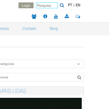
PT
|
EN
Login
resa
Contato
Blog
Categorias
MAIS LIDAS