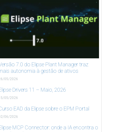
Versão 7.0 do Elipse Plant Manager traz
mais autonomia à gestão de ativos
26/05/2026
Elipse Drivers 11 – Maio, 2026
15/05/2026
Curso EAD da Elipse sobre o EPM Portal
02/06/2026
Elipse MCP Connector: onde a IA encontra o