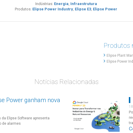
Indústrias:
Energia
,
Infraestrutura
Produtos:
Elipse Power Industry
,
Elipse E3
,
Elipse Power
Produtos 
Elipse Plant Ma
Elipse Power In
Notícias Relacionadas
ipse Power ganham nova
18
Po
re
 da Elipse Software apresenta
tr
o de alarmes
C