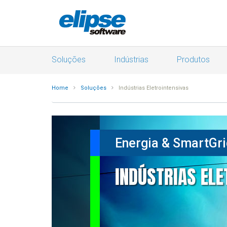
Soluções
Indústrias
Produtos
Home
Soluções
Indústrias Eletrointensivas
Energia & SmartGr
INDÚSTRIAS ELE