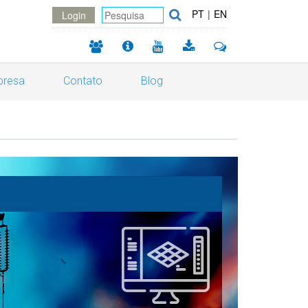
PT
|
EN
Login
resa
Contato
Blog