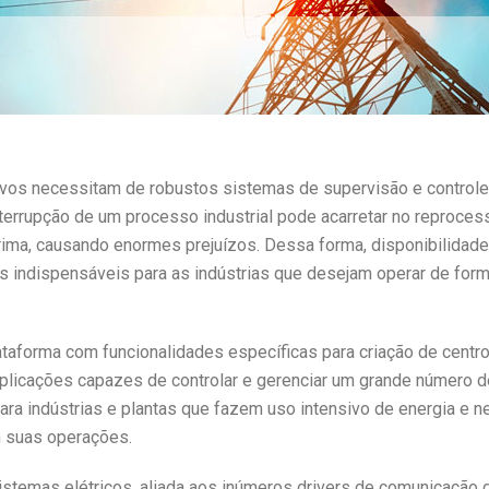
sivos necessitam de robustos sistemas de supervisão e control
terrupção de um processo industrial pode acarretar no reproce
ima, causando enormes prejuízos. Dessa forma, disponibilidade,
s indispensáveis para as indústrias que desejam operar de form
taforma com funcionalidades específicas para criação de centro
plicações capazes de controlar e gerenciar um grande número 
ara indústrias e plantas que fazem uso intensivo de energia e n
m suas operações.
stemas elétricos, aliada aos inúmeros drivers de comunicação 