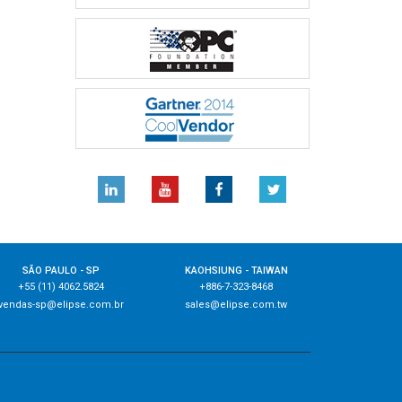
SÃO PAULO - SP
KAOHSIUNG - TAIWAN
+55 (11) 4062.5824
+886-7-323-8468
vendas-sp@elipse.com.br
sales@elipse.com.tw