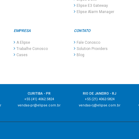
Elipse E3 Gateway
Elipse Alarm Manager
EMPRESA
CONTATO
A Elipse
Fale Conosco
Trabalhe Conosco
Solution Providers
Cases
Blog
CURITIBA - PR
RIO DE JANEIRO - RJ
+55 (41) 4062.5824
+55 (21) 4062-5824
r
vendas-pr@elipse.com.br
vendas-rj@elipse.com.br