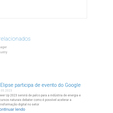
relacionados
nager
dustry
Elipse participa de evento do Google
.05.2023
wer Up 2023 servirá de palco para a indústria de energia e
cursos naturais debater como é possível acelerar a
ansformação digital no setor
ontinuar lendo