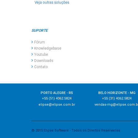
Veja outras soluções
SUPORTE
Fórum
Knowledgebase
Youtube
Downloads
Contato
PORTO ALEGRE - RS
BELO HORIZONTE - MG
+55 (51) 4062.5824
+55 (31) 4062.5824
elipse@elipse.com.br
vendas-mg@elipse.com.b
© 2015 Elipse Software - Todos os Direitos Reservados