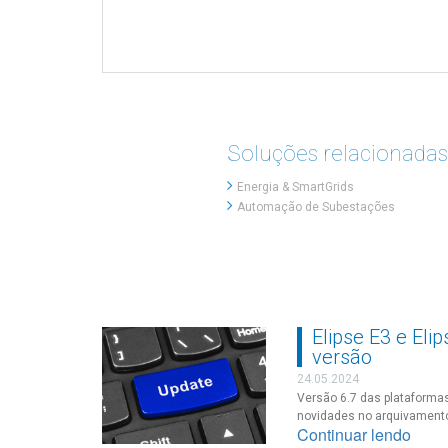
Soluções relacionadas
Energia & SmartGrids
Automação de Subestações
ês de suas
Elipse E3 e El
versão
24.05.2024
Elipse Water chega
Versão 6.7 das plataformas
integridade de
novidades no arquivament
Continuar lendo