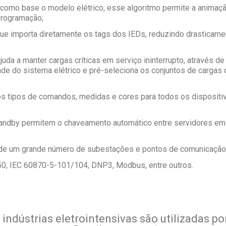
omo base o modelo elétrico, esse algoritmo permite a ani­mação
rogra­mação;
 que importa diretamente os tags dos IEDs, reduzindo drasticam
ajuda a manter cargas críticas em serviço ininterrupto, através d
ade do sistema elétrico e pré-seleciona os conjuntos de carga
os tipos de comandos, medidas e cores para todos os disposit
andby permitem o chaveamento automático entre servidores em c
e de um grande número de subestações e pontos de comunicação
50, IEC 60870-5-101/104, DNP3, Modbus, entre outros.
 indústrias eletrointensivas são utilizadas 