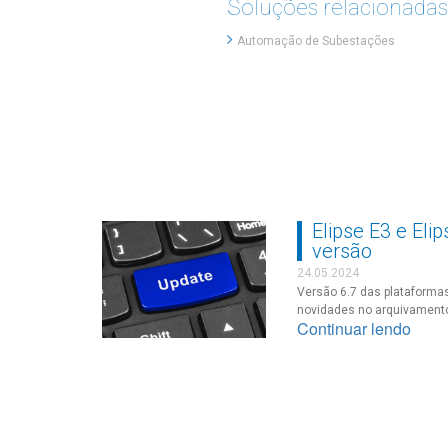
Soluções relacionadas
Automação de Subestações
ês de suas
Elipse E3 e El
versão
24.05.2024
Elipse Water chega
Versão 6.7 das plataformas
integridade de
novidades no arquivament
Continuar lendo