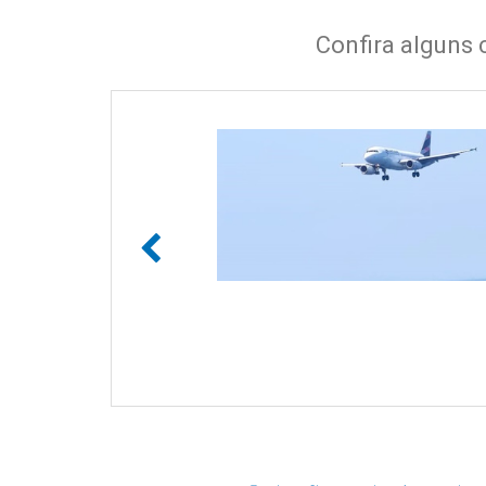
Confira alguns 
eis do Centro
do a norma
 na automação de
ferência no setor de