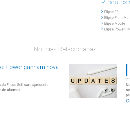
Produtos 
Elipse E3
Elipse Plant Ma
Elipse Mobile
Elipse Power HM
Notícias Relacionadas
ipse Power ganham nova
27
 da Elipse Software apresenta
No
o de alarmes
no
pe
C