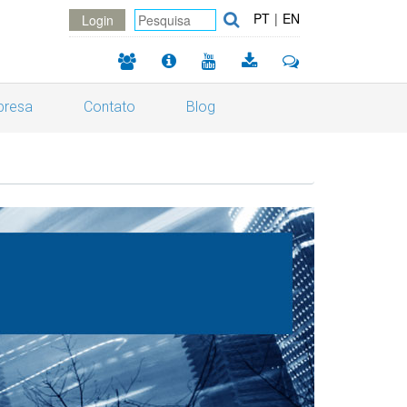
PT
|
EN
Login
resa
Contato
Blog