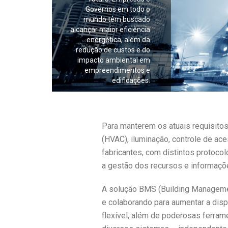
Governos em todo o
mundo têm buscado
alcançar maior eficiência
energética, além da
redução de custos e do
impacto ambiental em
empreendimentos e
edificações.
Para manterem os atuais requisitos
(HVAC), iluminação, controle de ac
fabricantes, com distintos protoco
a gestão dos recursos e informaçõ
A solução BMS (Building Managemen
e colaborando para aumentar a dispo
flexível, além de poderosas ferram