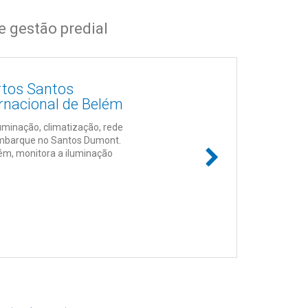
e gestão predial
rtos Santos
rnacional de Belém
uminação, climatização, rede
embarque no Santos Dumont.
ém, monitora a iluminação