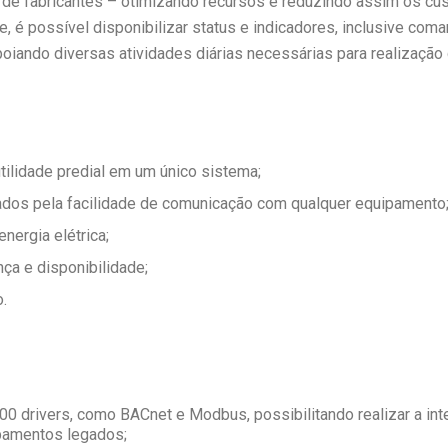
de fabricantes – otimizando recursos e reduzindo assim os cus
, é possível disponibilizar status e indicadores, inclusive com
poiando diversas atividades diárias necessárias para realização 
tilidade predial em um único sistema;
zados pela facilidade de comunicação com qualquer equipamento
nergia elétrica;
ça e disponibilidade;
.
00 drivers, como BACnet e Modbus, possibilitando realizar a i
ipamentos legados;