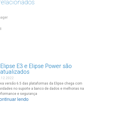
relacionados
nager
I
Elipse E3 e Elipse Power são
atualizados
.12.2022
va versão 6.5 das plataformas da Elipse chega com
vidades no suporte a banco de dados e melhorias na
rformance e segurança
ontinuar lendo