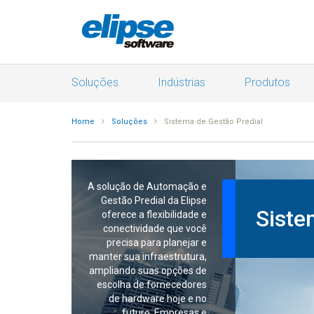
Soluções
Indústrias
Produtos
Home
Soluções
Sistema de Gestão Predial
A solução de Automação e
Gestão Predial da Elipse
Siste
oferece a flexibilidade e
conectividade que você
precisa para planejar e
manter sua infraestrutura,
ampliando suas opções de
escolha de fornecedores
de hardware hoje e no
futuro. Empresas e