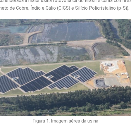
onsiderada a maior usina fotovoltaica do Brasil e conta com três
eto de Cobre, Índio e Gálio (CIGS) e Silício Policristalino (p-Si).
Figura 1. Imagem aérea da usina