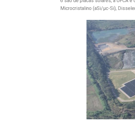
6 são de placas solares, a UFCA é c
Microcristalino (aSi/µc-Si), Disselen