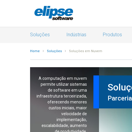
Soluções
Indústrias
Produtos
Home
Soluções
Soluções em Nuvem
A computação em nuvem
Solu
permite utilizar sistemas
de software em uma
infraestrutura terceirizada,
Parceria
oferecendo menores
custos iniciais, maior
velocidade de
implementação,
escalabilidade, aumento
de produtividade,