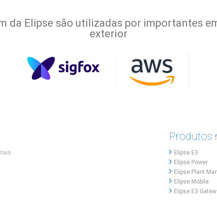
 da Elipse são utilizadas por importantes em
exterior
Produtos 
iais
Elipse E3
Elipse Power
Elipse Plant Ma
Elipse Mobile
Elipse E3 Gate