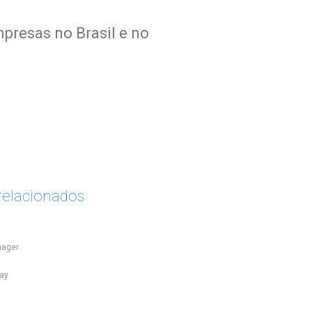
presas no Brasil e no
relacionados
nager
way