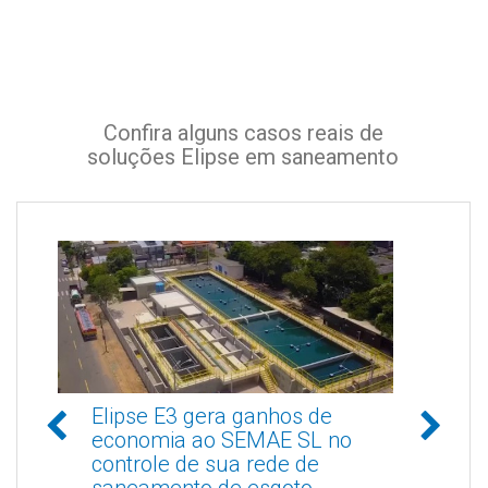
Confira alguns casos reais de
soluções Elipse em saneamento
e
Elipse E3 gera ganhos de
El
economia ao SEMAE SL no
Ág
controle de sua rede de
op