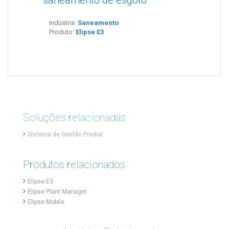
e
saneamento de esgoto
ef
Indústria:
Saneamento
In
Produto:
Elipse E3
P
Soluções relacionadas
Sistema de Gestão Predial
Produtos relacionados
Elipse E3
Elipse Plant Manager
Elipse Mobile