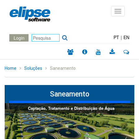
Toggle
navigation
PT
|
EN
Login
Home
Soluções
Saneamento
Saneamento
Captação, Tratamento e Distribuição de Água