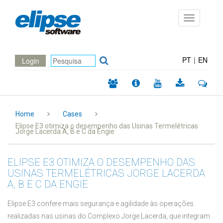
Toggle
navigation
PT
|
EN
Login
Home
Cases
Elipse E3 otimiza o desempenho das Usinas Termelétricas
Jorge Lacerda A, B e C da Engie
ELIPSE E3 OTIMIZA O DESEMPENHO DAS
USINAS TERMELÉTRICAS JORGE LACERDA
A, B E C DA ENGIE
Elipse E3 confere mais segurança e agilidade às operações
realizadas nas usinas do Complexo Jorge Lacerda, que integram