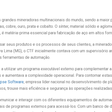
grandes mineradoras multinacionais do mundo, sendo a maior pro
, cobre, ouro, prata e cobalto. O sínter, material sólido e agl
o, é matéria-prima essencial para fabricação de aço em altos for
lisar seus produtos e os processos de seus clientes, a minerado
a Lima (MG), o CTF inicialmente contava com um supervisório a
s ferramentas de automação.
a a utilizar um programa executável externo para complementar 
as e aumentava a complexidade operacional. Para contornar estas 
ipse Software
, empresa líder nacional no desenvolvimento de p
s, trouxe mais eficiência e segurança às operações realizadas
comunicar e interagir com os diferentes equipamentos de automa
is de programas externos para acessá-los. Com um banco de da