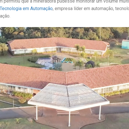
ém permitiu que a mineradora pudesse monitorar um volume muit
 Tecnologia em Automação
, empresa líder em automação, tecnol
ação.