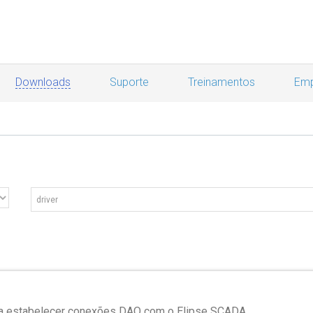
Downloads
Suporte
Treinamentos
Emp
para estabelecer conexões DAO com o Elipse SCADA